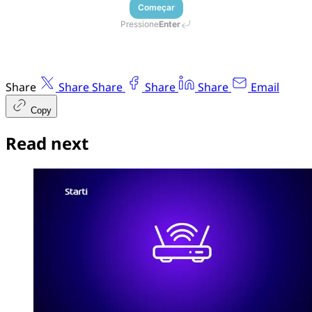
Começar
Pressione
Enter
Share
Share
Share
Share
Share
Email
Copy
Read next