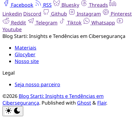
Facebook
RSS
Bluesky
Threads
Linkedin
Discord
Github
Instagram
Pinterest
Reddit
Telegram
Tiktok
Whatsapp
Youtube
Blog Starti: Insights e Tendências em Cibersegurança
Materiais
Glocyber
Nosso site
Legal
Seja nosso parceiro
©2026
Blog Starti: Insights e Tendências em
Cibersegurança
.
Published with
Ghost
&
Flair
.