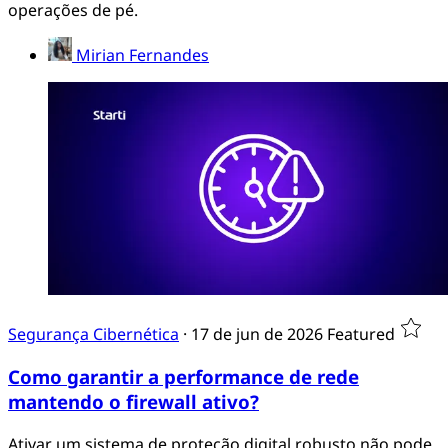
operações de pé.
Mirian Fernandes
Segurança Cibernética
·
17 de jun de 2026
Featured
Como garantir a performance de rede
mantendo o firewall ativo?
Ativar um sistema de proteção digital robusto não pode,