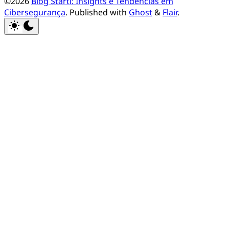
©2026
Blog Starti: Insights e Tendências em
Cibersegurança
.
Published with
Ghost
&
Flair
.