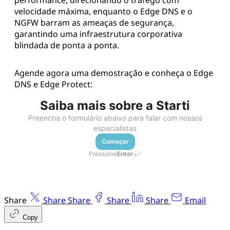
performance, direcionando o tráfego com
velocidade máxima, enquanto o Edge DNS e o
NGFW barram as ameaças de segurança,
garantindo uma infraestrutura corporativa
blindada de ponta a ponta.
Agende agora uma demostração e conheça o Edge
DNS e Edge Protect:
Saiba mais sobre a Starti
Preencha o formulário abaixo para falar com nossos
especialistas
Começar
Pressione
Enter
Share
Share
Share
Share
Share
Email
Copy