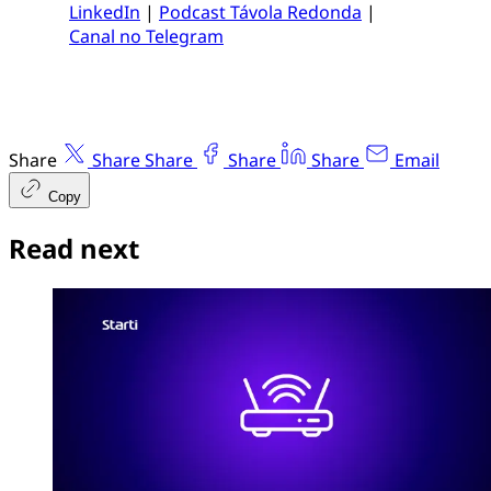
LinkedIn
|
Podcast Távola Redonda
|
Canal no Telegram
Share
Share
Share
Share
Share
Email
Copy
Read next