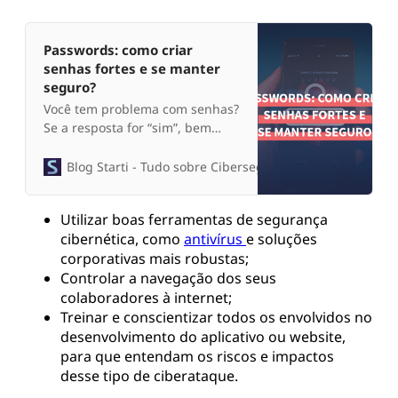
Passwords: como criar
senhas fortes e se manter
seguro?
Você tem problema com senhas?
Se a resposta for “sim”, bem
vindo ao clube! Mas, se a
resposta for “não”, isso significa
Blog Starti - Tudo sobre Cibersegurança
Daniel Henr
que, ou você é uma espécie rara
deser humano, ou suas senhas
Utilizar boas ferramentas de segurança
são fracas! Neste artigo, você
cibernética, como
antivírus
e soluções
encontrará tudo o que precisa
corporativas mais robustas;
saber para criar combinações
desenhas fortes e mant…
Controlar a navegação dos seus
colaboradores à internet;
Treinar e conscientizar todos os envolvidos no
desenvolvimento do aplicativo ou website,
para que entendam os riscos e impactos
desse tipo de ciberataque.