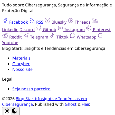
Tudo sobre Cibersegurança, Segurança da Informação e
Proteção Digital.
Facebook
RSS
Bluesky
Threads
Linkedin
Discord
Github
Instagram
Pinterest
Reddit
Telegram
Tiktok
Whatsapp
Youtube
Blog Starti: Insights e Tendências em Cibersegurança
Materiais
Glocyber
Nosso site
Legal
Seja nosso parceiro
©2026
Blog Starti: Insights e Tendências em
Cibersegurança
.
Published with
Ghost
&
Flair
.