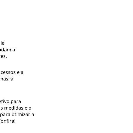
is
judam a
es.
ocessos e a
mas, a
etivo para
s medidas e o
para otimizar a
onfira!