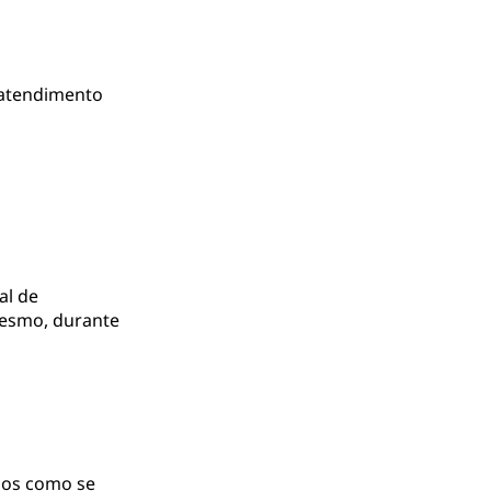
 atendimento
al de
mesmo, durante
ios como se