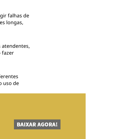
ir falhas de
es longas,
 atendentes,
 fazer
ferentes
o uso de