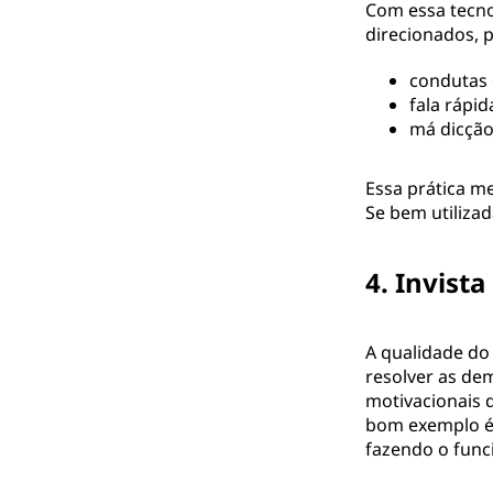
Com essa tecno
direcionados, p
condutas 
fala rápid
má dicção
Essa prática me
Se bem utiliza
4. Invist
A qualidade do
resolver as de
motivacionais 
bom exemplo é
fazendo o funci