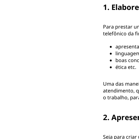
1. Elabo
Para prestar u
telefônico da f
apresenta
linguage
boas cond
ética etc.
Uma das maneir
atendimento, q
o trabalho, pa
2. Aprese
Seja para cria