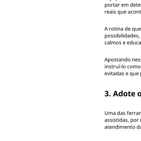
portar em dete
reais que acon
A rotina de qu
possibilidades,
calmos e educa
Apostando ness
instruí-lo com
evitadas e que
3. Adote 
Uma das ferram
assistidas, po
atendimento d