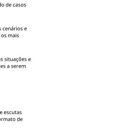
do de casos
 cenários e
 os mais
s situações e
des a serem
e escutas
formato de