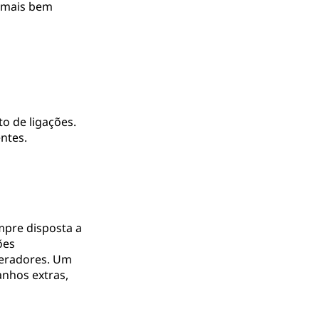
l mais bem
to de ligações.
ntes.
pre disposta a
ões
peradores. Um
nhos extras,