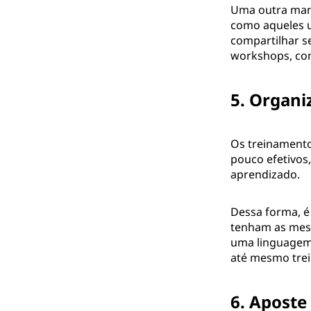
Uma outra mane
como aqueles u
compartilhar s
workshops, com
5. Organi
Os treinamento
pouco efetivos,
aprendizado.
Dessa forma, é
tenham as mesm
uma linguagem 
até mesmo trei
6. Aposte