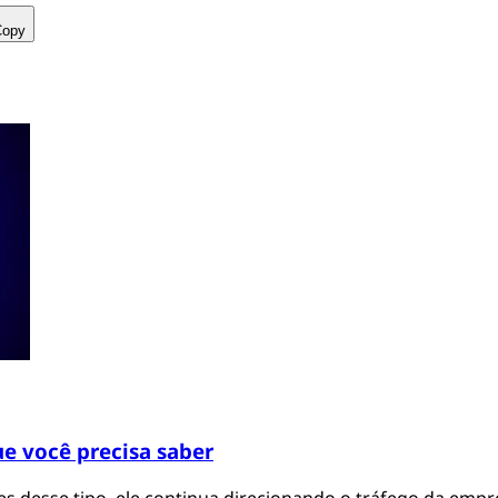
Copy
ue você precisa saber
es desse tipo, ele continua direcionando o tráfego da e