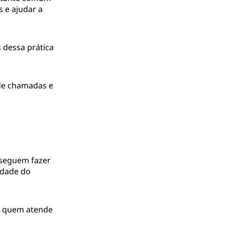
 e ajudar a
 dessa prática
 de chamadas e
nseguem fazer
idade do
ou quem atende