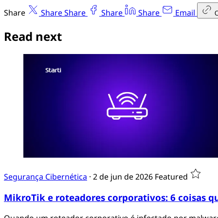
Share
Share
Share
Share
Share
Email
Read next
Segurança Cibernética
·
2 de jun de 2026
Featured
MikroTik e roteadores corporativos: 6 coisas q
Quando um roteador corporativo é infectado por malwar