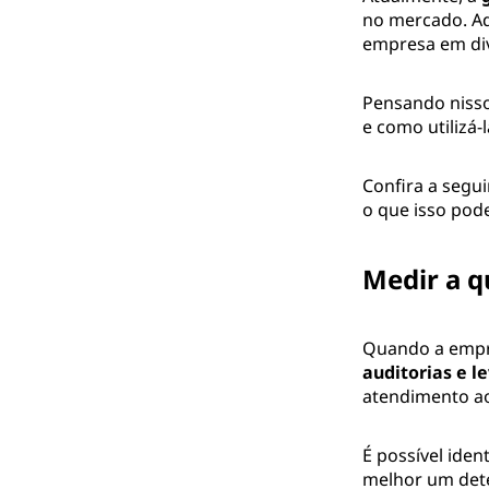
no mercado. Ad
empresa em div
Pensando nisso
e como utilizá-
Confira a segui
o que isso pod
Medir a q
Quando a empr
auditorias e l
atendimento ao
É possível iden
melhor um dete