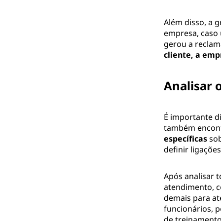
Além disso, a 
empresa, caso 
gerou a reclam
cliente, a em
Analisar 
É importante d
também encontr
específicas
sob
definir ligações
Após analisar 
atendimento, 
demais para ate
funcionários, 
de treinamento