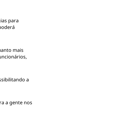
ias para
oderá
uanto mais
uncionários,
sibilitando a
ra a gente nos