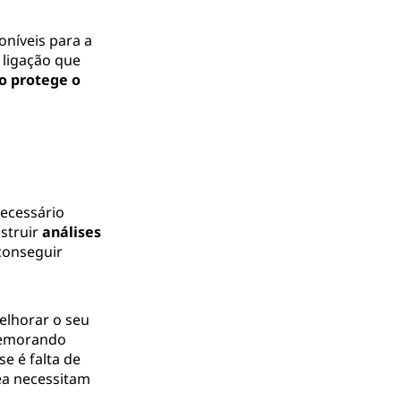
níveis para a
 ligação que
so protege o
necessário
struir
análises
conseguir
elhorar o seu
demorando
se é falta de
ea necessitam