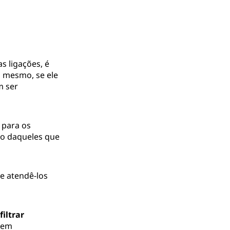
s ligações, é
do mesmo, se ele
m ser
 para os
ção daqueles que
e atendê-los
filtrar
s em