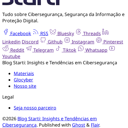
Tudo sobre Cibersegurança, Segurança da Informação e
Proteção Digital.
Facebook
RSS
Bluesky
Threads
Linkedin
Discord
Github
Instagram
Pinterest
Reddit
Telegram
Tiktok
Whatsapp
Youtube
Blog Starti: Insights e Tendências em Cibersegurança
Materiais
Glocyber
Nosso site
Legal
Seja nosso parceiro
©2026
Blog Starti: Insights e Tendências em
Cibersegurança
.
Published with
Ghost
&
Flair
.