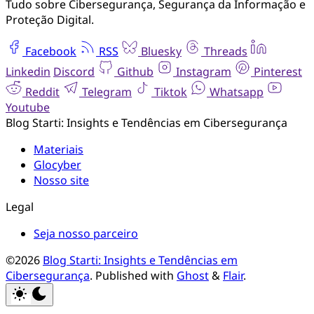
Tudo sobre Cibersegurança, Segurança da Informação e
Proteção Digital.
Facebook
RSS
Bluesky
Threads
Linkedin
Discord
Github
Instagram
Pinterest
Reddit
Telegram
Tiktok
Whatsapp
Youtube
Blog Starti: Insights e Tendências em Cibersegurança
Materiais
Glocyber
Nosso site
Legal
Seja nosso parceiro
©2026
Blog Starti: Insights e Tendências em
Cibersegurança
.
Published with
Ghost
&
Flair
.