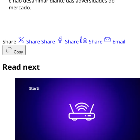
e não desanimar diante das adversidades do
mercado.
Share
Share
Share
Share
Share
Email
Copy
Read next