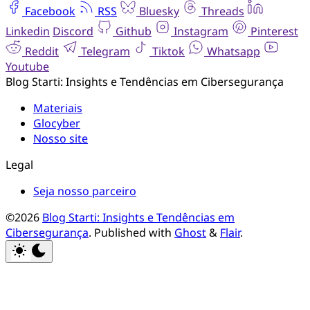
Facebook
RSS
Bluesky
Threads
Linkedin
Discord
Github
Instagram
Pinterest
Reddit
Telegram
Tiktok
Whatsapp
Youtube
Blog Starti: Insights e Tendências em Cibersegurança
Materiais
Glocyber
Nosso site
Legal
Seja nosso parceiro
©2026
Blog Starti: Insights e Tendências em
Cibersegurança
.
Published with
Ghost
&
Flair
.