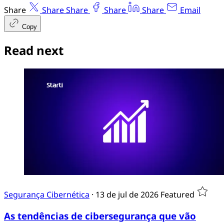
Share
Share
Share
Share
Share
Email
Copy
Read next
Segurança Cibernética
·
13 de jul de 2026
Featured
As tendências de cibersegurança que vão