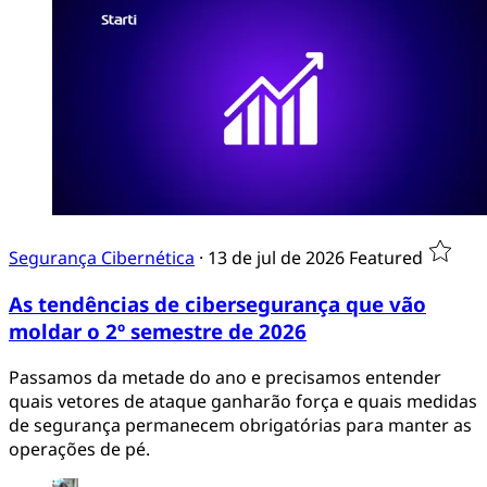
sensíveis, que devem ser considerados, num
projeto de alta disponibilidade.
Share
Share
Share
Share
Share
Email
Copy
Read next