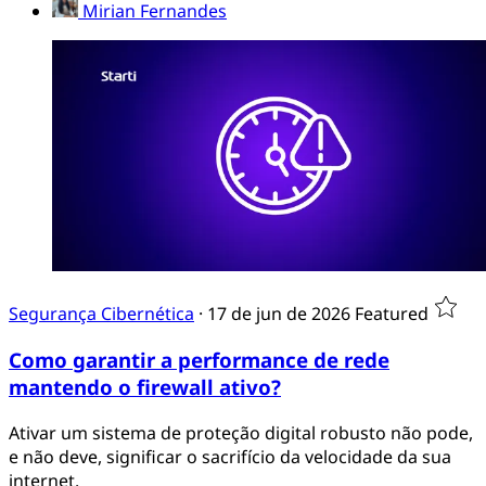
Segurança Cibernética
·
13 de jul de 2026
Featured
As tendências de cibersegurança que vão
moldar o 2º semestre de 2026
Passamos da metade do ano e precisamos entender
quais vetores de ataque ganharão força e quais medidas
de segurança permanecem obrigatórias para manter as
operações de pé.
Mirian Fernandes