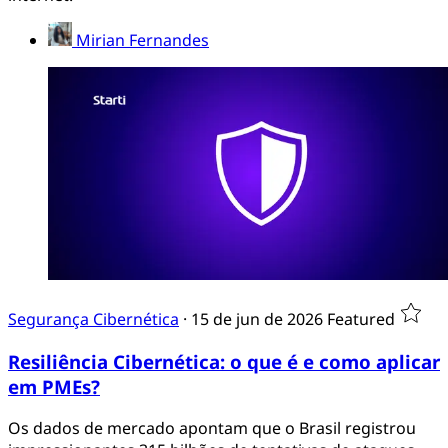
Segurança Cibernética
·
17 de jun de 2026
Featured
Como garantir a performance de rede
mantendo o firewall ativo?
Ativar um sistema de proteção digital robusto não pode,
e não deve, significar o sacrifício da velocidade da sua
internet.
Mirian Fernandes