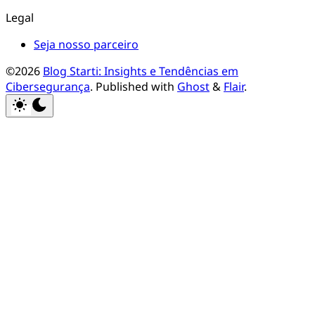
Tudo sobre Cibersegurança, Segurança da Informação e
Proteção Digital.
Facebook
RSS
Bluesky
Threads
Linkedin
Discord
Github
Instagram
Pinterest
Reddit
Telegram
Tiktok
Whatsapp
Youtube
Blog Starti: Insights e Tendências em Cibersegurança
Materiais
Glocyber
Nosso site
Legal
Seja nosso parceiro
©2026
Blog Starti: Insights e Tendências em
Cibersegurança
.
Published with
Ghost
&
Flair
.