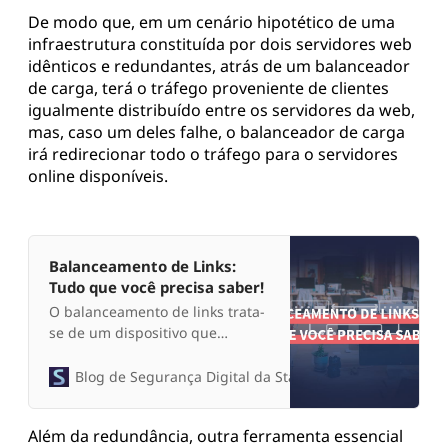
De modo que, em um cenário hipotético de uma
infraestrutura constituída por dois servidores web
idênticos e redundantes, atrás de um balanceador
de carga, terá o tráfego proveniente de clientes
igualmente distribuído entre os servidores da web,
mas, caso um deles falhe, o balanceador de carga
irá redirecionar todo o tráfego para o servidores
online disponíveis.
Balanceamento de Links:
Tudo que você precisa saber!
O balanceamento de links trata-
se de um dispositivo que
viabiliza a conexão de 2ou mais
links de internet, concedendo
Blog de Segurança Digital da Starti
Mirian Fernandes
um melhor gerenciamento do
tráfego, deforma que a
Além da redundância, outra ferramenta essencial
utilização destes links seja