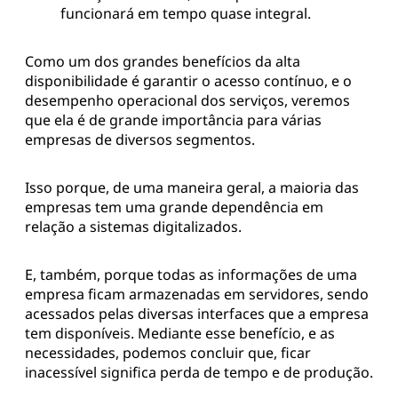
maneira específica.
Alguns benefícios básicos:
Ter poucas interrupções com duração
mínima;
Proteção de dados que reduzem
drasticamente, ou extinguem, a perda de
informações;
Aumento da produtividade dos funcionários,
pois, raramente terão que interromper suas
funções;
Redução de custos, visto que o sistema
funcionará em tempo quase integral.
Como um dos grandes benefícios da alta
disponibilidade é garantir o acesso contínuo, e o
desempenho operacional dos serviços, veremos
que ela é de grande importância para várias
empresas de diversos segmentos.