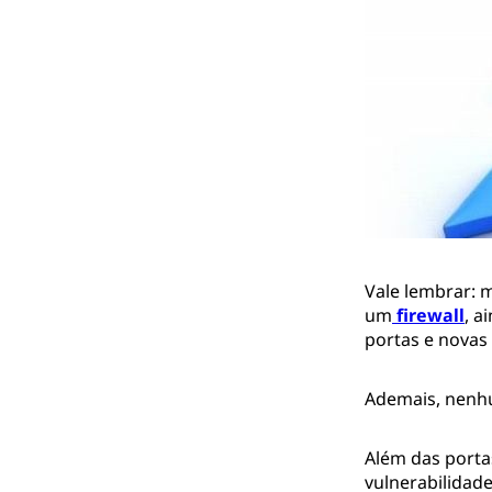
Vale lembrar: 
um
firewall
, a
portas e novas
Ademais, nenhu
Além das porta
vulnerabilidad