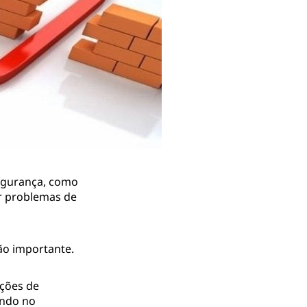
egurança, como
r problemas de
ão importante.
ações de
ando no