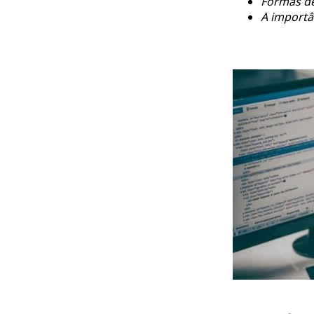
Formas de
A importâ