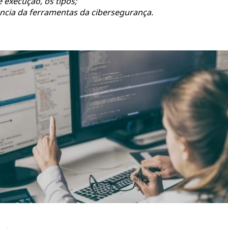
 execução, os tipos;
ncia da ferramentas da cibersegurança.