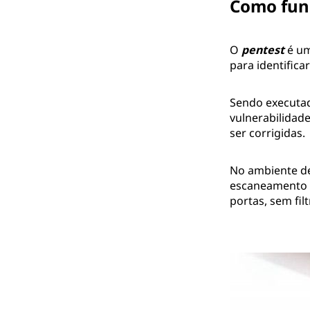
Como fun
O
pentest
é um
para identifica
Sendo executad
vulnerabilidad
ser corrigidas.
No ambiente de
escaneamento 
portas, sem filt