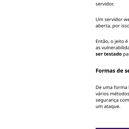
servidor.
Um servidor web
aberta, por iss
Então, o jeito 
as vulnerabili
ser testado
par
Formas de s
De uma forma b
vários métodos 
segurança com o
um ataque.