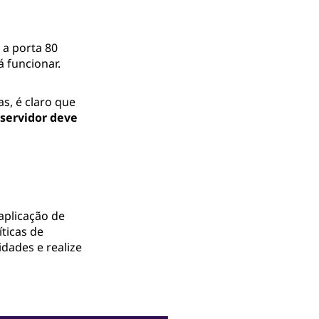
 a porta 80
á funcionar.
as, é claro que
servidor deve
aplicação de
íticas de
idades e realize