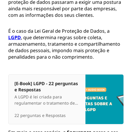
proteção de dados passaram a exigir uma postura
ainda mais responsável por parte das empresas,
com as informações dos seus clientes.
É o caso da Lei Geral de Proteção de Dados, a
LGPD
, que determina regras sobre coleta,
armazenamento, tratamento e compartilhamento
de dados pessoais, impondo mais proteção e
penalidades para o não comprimento.
[E-Book] LGPD - 22 perguntas
e Respostas
A LGPD é lei criada para
regulamentar o tratamento de
dados, garantindo assim
direitos os titulares dos dados e
22 perguntas e Respostas
deveres aos controladores dos
mesmos.