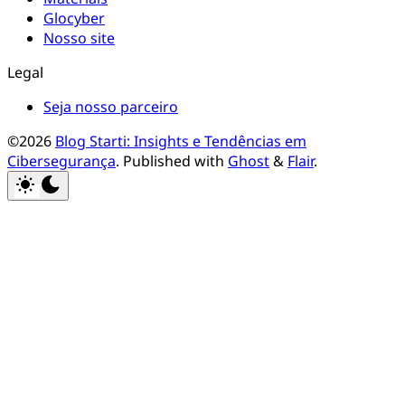
Glocyber
Nosso site
Legal
Seja nosso parceiro
©2026
Blog Starti: Insights e Tendências em
Cibersegurança
.
Published with
Ghost
&
Flair
.